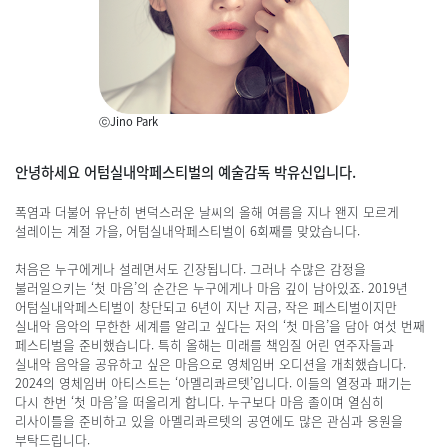
ⓒJino Park
안녕하세요 어텀실내악페스티벌의 예술감독 박유신입니다.
폭염과 더불어 유난히 변덕스러운 날씨의 올해 여름을 지나 왠지 모르게
설레이는 계절 가을, 어텀실내악페스티벌이 6회째를 맞았습니다.
처음은 누구에게나 설레면서도 긴장됩니다. 그러나 수많은 감정을
불러일으키는 ‘첫 마음’의 순간은 누구에게나 마음 깊이 남아있죠. 2019년
어텀실내악페스티벌이 창단되고 6년이 지난 지금, 작은 페스티벌이지만
실내악 음악의 무한한 세계를 알리고 싶다는 저의 ‘첫 마음’을 담아 여섯 번째
페스티벌을 준비했습니다. 특히 올해는 미래를 책임질 어린 연주자들과
실내악 음악을 공유하고 싶은 마음으로 영체임버 오디션을 개최했습니다.
2024의 영체임버 아티스트는 ‘아멜리콰르텟’입니다. 이들의 열정과 패기는
다시 한번 ‘첫 마음’을 떠올리게 합니다. 누구보다 마음 졸이며 열심히
리사이틀을 준비하고 있을 아멜리콰르텟의 공연에도 많은 관심과 응원을
부탁드립니다.