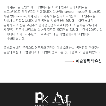
이어지는 3일 동안의 페스티벌에서는 최고의 연주자들이 다채로운
프로그램으로 관객분들을 찾아갑니다. 실내악(chamber music)은 말 그대로
작은 방(chamber)에서 친구나 가족 또는 음악애호가들이 모여 연주하는
것에서 시작되었습니다. 메인 공연의 첫날인 9월 26일에는 이런 실내악
문화가 자리 잡은 고전주의 음악을 집중적으로 다루며, 27일에는 모두에게
사랑받는 작곡가 브람스의 실내악 걸작들, 마지막날 28일에는 탄생 200주년의
스메타나, 서거 120주년의 드보르작의 해를 어텀실내악페스티벌에서
기념하려 합니다.
올해도 실내악 음악으로 연주자와 관객이 함께 소통하고, 공연장을 찾아주신
분들의 마음에 어텀실내악페스티벌이 선보이는 ‘첫 마음’이 가 닿길 바랍니다.
예술감독 박유신