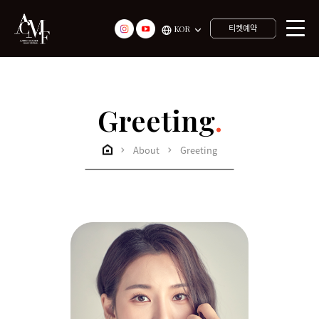
티켓예약
KOR
Greeting
.
About
Greeting