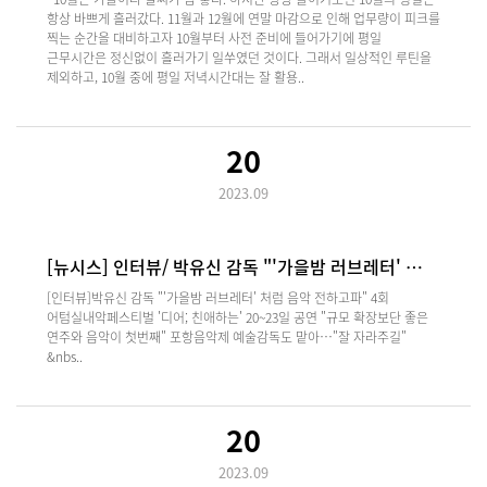
항상 바쁘게 흘러갔다. 11월과 12월에 연말 마감으로 인해 업무량이 피크를
찍는 순간을 대비하고자 10월부터 사전 준비에 들어가기에 평일
근무시간은 정신없이 흘러가기 일쑤였던 것이다. 그래서 일상적인 루틴을
제외하고, 10월 중에 평일 저녁시간대는 잘 활용..
20
2023.09
[뉴시스] 인터뷰/ 박유신 감독 "'가을밤 러브레터' …
[인터뷰]박유신 감독 "'가을밤 러브레터' 처럼 음악 전하고파" 4회
어텀실내악페스티벌 '디어; 친애하는' 20~23일 공연 "규모 확장보단 좋은
연주와 음악이 첫번째" 포항음악제 예술감독도 맡아…"잘 자라주길"
&nbs..
20
2023.09