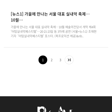
[뉴스1] 가을에 만나는 서울 대표 실내악 축제…
10월…
가을에 만나는 서울 대표 실내악 축제…10월 예술의전당서 개막 제4회
'어텀실내악페스티벌'…20·21·23일 등 3차례 공연 (서울=뉴스1) 조재현
기자 '어텀실내악페스티벌' 포스터. (목프로덕션 제공)&nb..
1
2
3