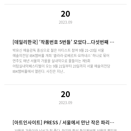
20
2023.09
[데일리한국] ‘작품번호 5번들’ 모았다...다섯번째 …
박유신 예술감독 중심으로 젊은 아티스트 참여 9월 21~23일 서울
예술의전당 IBK챔버홀 개최 ‘클라라·로베르트·요하네스’ 하나로 묶어
연주도 매년 서울의 가을을 실내악으로 물들이는 제5회
어텀실내악페스티벌이 오는 9월 21일부터 23일까지 서울 예술의전당
IBK챔버홀에서 열린다. 사진은 지난..
20
2023.09
[아트인사이트] PRESS / 서울에서 만난 작은 파리…
10월은 가을이라 날씨가 참 좋다. 하지만 항상 돌이켜보면 10월의 평일은