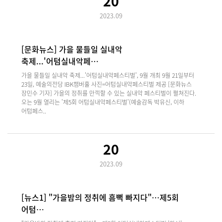
20
2023.09
[문화뉴스] 가을 물들일 실내악
축제...'어텀실내악페…
가을 물들일 실내악 축제...'어텀실내악페스티벌', 9월 개최 9월 21일부터
23일, 예술의전당 IBK챔버홀 사진=어텀실내악페스티벌 제공 [문화뉴스
장민수 기자] 가을의 정취를 만끽할 수 있는 실내악 페스티벌이 펼쳐진다.
오는 9월 열리는 '제5회 어텀실내악페스티벌'(예술감독 박유신, 이하
어텀페스..
20
2023.09
[뉴스1] "가을밤의 정취에 흠뻑 빠지다"…제5회
어텀…