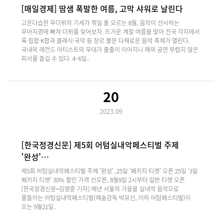
[매일경제] 땀샘 폭발한 여름, 고막 샤워로 날린다
고온다습한 무더위의 기세가 꺾일 줄 모르는 8월, 음악이 선사하는
무아지경에 빠져 더위를 잊어보자. 뜨거운 계절 여름을 맞아 전국 각지에서
록·힙합·K팝과 클래식·국악 등 장르 불문 다채로운 음악 축제가 열린다.
국내외 레전드 아티스트의 무대가 줄줄이 이어지니 해외 공연 부럽지 않은
피서를 즐길 수 있다. 4~6일..
20
2023.09
[한국정경신문] 제5회 어텀실내악페스티벌 주제
'완성'…
제5회 어텀실내악페스티벌 주제 '완성'..25일 '패키지 티켓' 오픈 25일 '3일
패키지 티켓' 30% 할인 가격 선오픈, 8월9일 2시부터 일반 티켓 오픈
[한국정경신문=김영훈 기자] 매년 서울의 가을을 실내악 음악으로
물들이는 어텀실내악페스티벌(예술감독 박유신, 이하 어텀페스티벌)이
오는 9월21일..