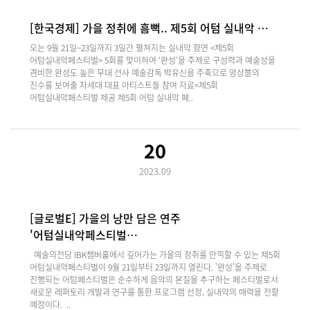
[한국경제] 가을 정취에 흠뻑.. 제5회 어텀 실내악 …
오는 9월 21일~23일까지 3일간 펼쳐지는 실내악 향연 <제5회
어텀실내악페스티벌> 5회를 맞이하여 ‘완성’을 주제로 구성력과 예술성을
겸비한 완성도 높은 무대 선사 예술감독 박유신을 주축으로 앙상블의
진수를 보여줄 차세대 대표 아티스트들 참여 자료=제5회
어텀실내악페스티벌 제공 제5회 어텀 실내악 페..
20
2023.09
[글로벌E] 가을의 낭만 담은 연주
'어텀실내악페스티벌…
예술의전당 IBK챔버홀에서 깊어가는 가을의 정취를 만끽할 수 있는 제5회
어텀실내악페스티벌이 9월 21일부터 23일까지 열린다. '완성'을 주제로
진행되는 어텀페스티벌은 순수하게 음악의 본질을 추구하는 페스티벌로서
새로운 레퍼토리 개발과 연구를 통한 프로그램 선정, 실내악의 매력을 전할
예정이다. ..