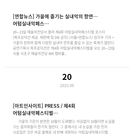
[연합뉴스] 가을에 즐기는 실내악의 향연…
어텀실내악페스…
20∼23일 예술의전당서 열려 제4회 어텀실내악페스티벌 포스터
[목프로덕션 제공. 재판매 및 DB 금지] (서울=연합뉴스) 임지우 기자 =
가을의 정취와 함께 다양한 실내악 연주를 즐길 수 있는 축제가 열린다.
공연기획사 목프로덕션은 제4회 어텀실내악페스티벌을 오는 20∼23일
서울 서초구 예술의전당 IBK 챔버홀..
20
2023.09
[아트인사이트] PRESS / 제4회
어텀실내악페스티벌…
가을의 기운이 완연한 10월이 도래했다. 어김없이 10월이면 눈길을
끄는 음악회들이 한가득 열린다. 그 중에서도 내 눈길을 가장 먼저
사로잡은 것은 바로 올해로 네 번째 개최되는 어텀실내악페스티벌