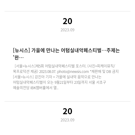
20
2023.09
[뉴시스] 가을에 만나는 어텀실내악페스티벌…주제는
'완…
[서울=뉴시스]제5회 어텀실내악페스티벌 포스터. (사진=피케이뮤직/
목프로덕션 제공) 2023.08.07. photo@newsis.com *재판매 및 DB 금지
[서울=뉴시스] 강진아 기자 = 가을에 실내악 음악으로 만나는
어텀실내악페스티벌이 오는 9월21일부터 23일까지 서울 서초구
예술의전당 IBK챔버홀에서 열..
20
2023.09