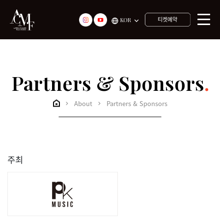
티켓예약
KOR
Partners & Sponsors
.
About
Partners & Sponsors
주최