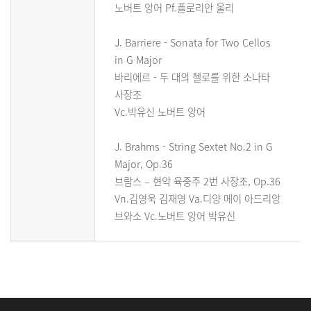
노버트 앙어 Pf.플로리안 울리
J. Barriere - Sonata for Two Cellos
in G Major
바리에르 - 두 대의 첼로를 위한 소나타
사장조
Vc.박유신 노버트 앙어
J. Brahms - String Sextet No.2 in G
Major, Op.36
브람스 – 현악 육중주 2번 사장조, Op.36
Vn.김영욱 김재영 Va.디양 메이 아드리앙
브와소 Vc.노버트 앙어 박유신