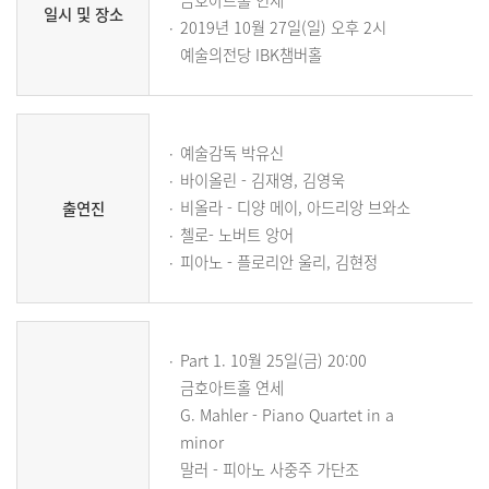
금호아트홀 연세
일시 및 장소
2019년 10월 27일(일) 오후 2시
예술의전당 IBK챔버홀
예술감독 박유신
바이올린 - 김재영, 김영욱
비올라 - 디양 메이, 아드리앙 브와소
출연진
첼로- 노버트 앙어
피아노 - 플로리안 울리, 김현정
Part 1. 10월 25일(금) 20:00
금호아트홀 연세
G. Mahler - Piano Quartet in a
minor
말러 - 피아노 사중주 가단조