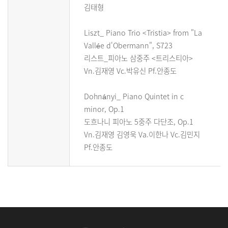
김태형
Liszt_ Piano Trio <Tristia> from "La
Vallée d'Obermann", S723
리스트_피아노 삼중주 <트리스티아>
Vn.김재영 Vc.박유신 Pf.안종도
Dohnányi_ Piano Quintet in c
minor, Op.1
도흐나니 피아노 5중주 다단조, Op.1
Vn.김재영 김영욱 Va.이한나 Vc.김민지
Pf.안종도