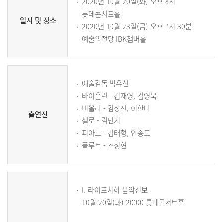
2020년 10월 20일(화) 오후 8시
롯데콘서트홀
일시 및 장소
2020년 10월 23일(금) 오후 7시 30분
예술의전당 IBK챔버홀
예술감독 박유신
바이올린 - 김재영, 김영욱
비올라 - 김상진, 이한나
출연진
첼로 - 김민지
피아노 - 김태형, 안종도
플루트 - 조성현
I. 라이프치히 음악신보
10월 20일(화) 20:00 롯데콘서트홀