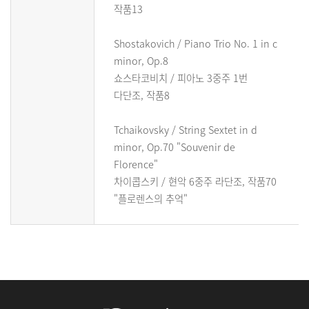
작품13
Shostakovich / Piano Trio No. 1 in c
minor, Op.8
쇼스타코비치 / 피아노 3중주 1번
다단조, 작품8
Tchaikovsky / String Sextet in d
minor, Op.70 "Souvenir de
Florence"
차이콥스키 / 현악 6중주 라단조, 작품70
"플로렌스의 추억"